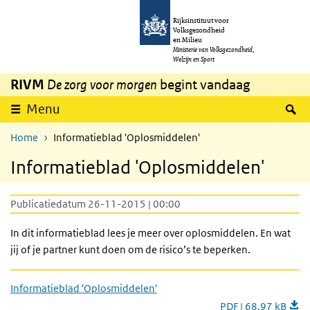
Overslaan en naar de inhoud gaan
Direct naar de hoofdnavigatie
Rijksinstituut voor
Volksgezondheid
en Milieu
Ministerie van Volksgezondheid,
Welzijn en Sport
RIVM
De zorg voor morgen
begint vandaag
Z
Menu
Home
Informatieblad 'Oplosmiddelen'
Informatieblad 'Oplosmiddelen'
Publicatiedatum 26-11-2015 | 00:00
In dit informatieblad lees je meer over oplosmiddelen. En wat
jij of je partner kunt doen om de risico’s te beperken.
Informatieblad 'Oplosmiddelen'
PDF | 68,97 kB