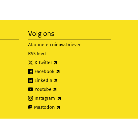
Volg ons
Abonneren nieuwsbrieven
RSS feed
(externe link)
X Twitter
(externe link)
Facebook
(externe link)
LinkedIn
(externe link)
Youtube
(externe link)
Instagram
(externe link)
Mastodon