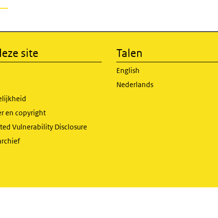
eze site
Talen
English
Nederlands
lijkheid
r en copyright
ed Vulnerability Disclosure
archief