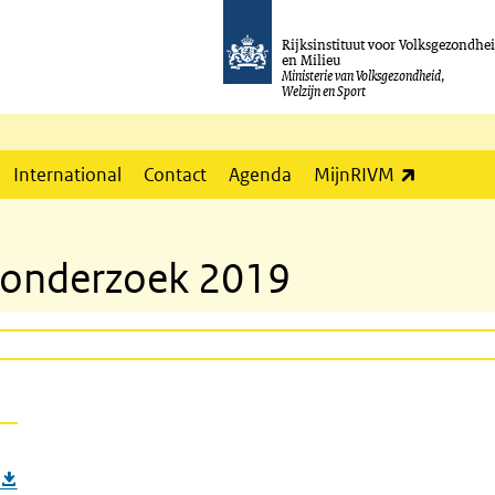
Rijksinstituut voor Volksgezondhe
en Milieu
Ministerie van Volksgezondheid,
Welzijn en Sport
(externe l
International
Contact
Agenda
MijnRIVM
-onderzoek 2019