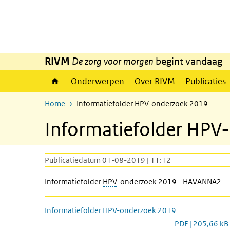
Overslaan en naar de inhoud gaan
Direct naar de hoofdnavigatie
RIVM
De zorg voor morgen
begint vandaag
Onderwerpen
Over RIVM
Publicaties
Home
Informatiefolder HPV-onderzoek 2019
Informatiefolder HPV
Publicatiedatum 01-08-2019 | 11:12
Informatiefolder
HPV
-onderzoek 2019 - HAVANNA2
Informatiefolder HPV-onderzoek 2019
PDF | 205,66 kB