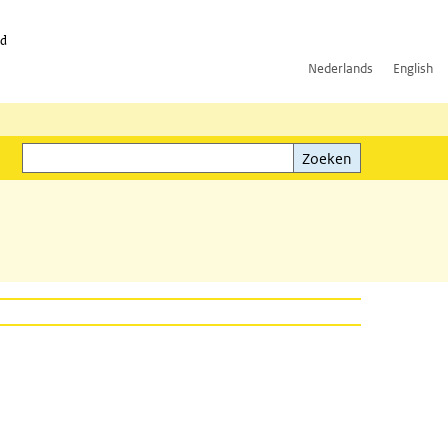
id
Nederlands
English
Zoeken
ink)
Zoeken