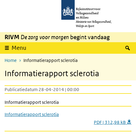
Overslaan en naar de inhoud gaan
Direct naar de hoofdnavigatie
Rijksinstituut voor
Volksgezondheid
en Milieu
Ministerie van Volksgezondheid,
Welzijn en Sport
RIVM
De zorg voor morgen
begint vandaag
Z
Menu
Home
Informatierapport sclerotia
Informatierapport sclerotia
Publicatiedatum 28-04-2014 | 00:00
Informatierapport sclerotia
Informatierapport sclerotia
PDF | 312,98 kB