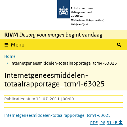
Overslaan en naar de inhoud gaan
Direct naar de hoofdnavigatie
Rijksinstituut voor
Volksgezondheid
en Milieu
Ministerie van Volksgezondheid,
Welzijn en Sport
RIVM
De zorg voor morgen
begint vandaag
Z
Menu
Home
Internetgeneesmiddelen-totaalrapportage_tcm4-63025
Internetgeneesmiddelen-
totaalrapportage_tcm4-63025
Publicatiedatum 11-07-2011 | 00:00
Internetgeneesmiddelen-totaalrapportage_tcm4-63025
PDF | 98,51 kB