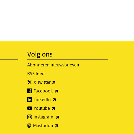
Volg ons
Abonneren nieuwsbrieven
RSS feed
(externe link)
X Twitter
(externe link)
Facebook
(externe link)
LinkedIn
(externe link)
Youtube
(externe link)
Instagram
(externe link)
Mastodon