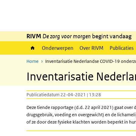
Overslaan en naar de inhoud gaan
Direct naar de hoofdnavigatie
RIVM
De zorg voor morgen
begint vandaag
Onderwerpen
Over RIVM
Publicaties
Home
Inventarisatie Nederlandse COVID-19 onderz
Inventarisatie Nederl
Publicatiedatum 22-04-2021 | 13:28
Deze tiende rapportage (d.d. 22 april 2021) gaat over
drugsgebruik, voeding en overgewicht) en de
lichamel
of ze door deze fysieke klachten worden beperkt in hun 