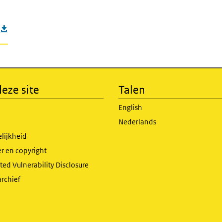
eze site
Talen
English
Nederlands
lijkheid
r en copyright
ed Vulnerability Disclosure
archief