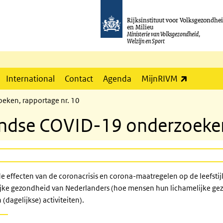
Rijksinstituut voor Volksgezondhe
en Milieu
Ministerie van Volksgezondheid,
Welzijn en Sport
(externe l
International
Contact
Agenda
MijnRIVM
oeken, rapportage nr. 10
andse COVID-19 onderzoeken
 de effecten van de coronacrisis en corona-maatregelen op de
leefsti
ijke gezondheid van Nederlanders (hoe mensen hun lichamelijke gez
(dagelijkse) activiteiten).