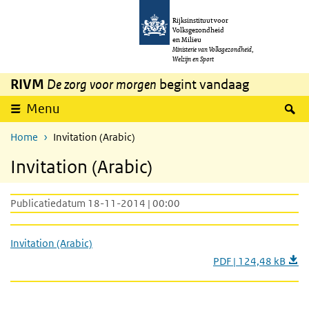
Overslaan en naar de inhoud gaan
Direct naar de hoofdnavigatie
Rijksinstituut voor
Volksgezondheid
en Milieu
Ministerie van Volksgezondheid,
Welzijn en Sport
RIVM
De zorg voor morgen
begint vandaag
Z
Menu
Home
Invitation (Arabic)
Invitation (Arabic)
Publicatiedatum 18-11-2014 | 00:00
Invitation (Arabic)
PDF | 124,48 kB