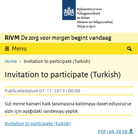
Overslaan en naar de inhoud gaan
Direct naar de hoofdnavigatie
Rijksinstituut voor
Volksgezondheid
en Milieu
Ministerie van Volksgezondheid,
Welzijn en Sport
RIVM
De zorg voor morgen
begint vandaag
Z
Menu
Home
Invitation to participate (Turkish)
Invitation to participate (Turkish)
Publicatiedatum 07-11-2013 | 00:00
Sizi meme kanseri halk taramasına katılmaya davet ediyoruz ve
sizin için aşağıdaki randevuyu yaptık
Invitation to participate (Turkish)
PDF | 86,38 kB