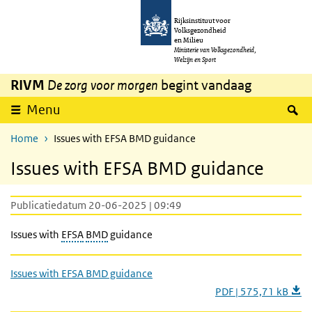
Overslaan en naar de inhoud gaan
Direct naar de hoofdnavigatie
Rijksinstituut voor
Volksgezondheid
en Milieu
Ministerie van Volksgezondheid,
Welzijn en Sport
RIVM
De zorg voor morgen
begint vandaag
Z
Menu
Home
Issues with EFSA BMD guidance
Issues with EFSA BMD guidance
Publicatiedatum 20-06-2025 | 09:49
Issues with
EFSA
BMD
guidance
Issues with EFSA BMD guidance
PDF | 575,71 kB