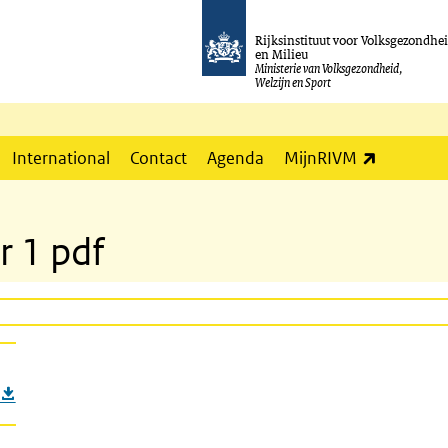
Rijksinstituut voor Volksgezondhe
en Milieu
Ministerie van Volksgezondheid,
Welzijn en Sport
(externe l
International
Contact
Agenda
MijnRIVM
r 1 pdf