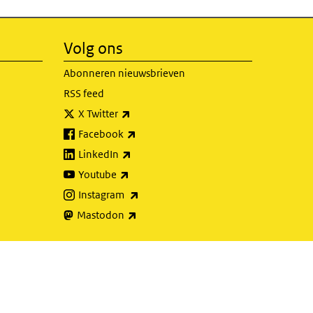
Volg ons
Abonneren nieuwsbrieven
RSS feed
(externe link)
X Twitter
(externe link)
Facebook
(externe link)
LinkedIn
(externe link)
Youtube
(externe link)
Instagram
(externe link)
Mastodon