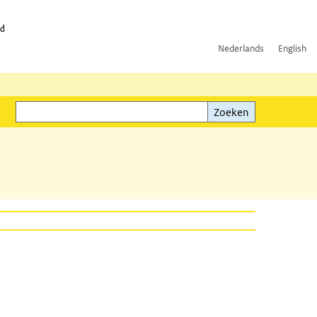
id
Nederlands
English
Zoeken
ink)
Zoeken