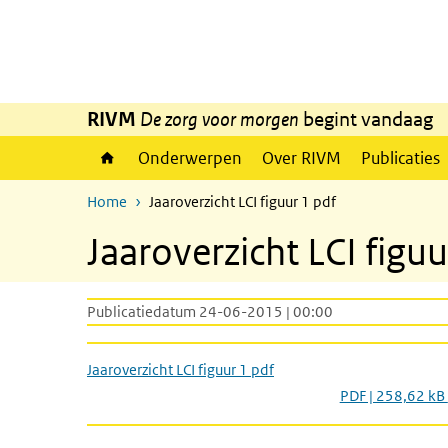
Overslaan en naar de inhoud gaan
Direct naar de hoofdnavigatie
RIVM
De zorg voor morgen
begint vandaag
Onderwerpen
Over RIVM
Publicaties
Home
Jaaroverzicht LCI figuur 1 pdf
Jaaroverzicht LCI figuu
Publicatiedatum 24-06-2015 | 00:00
Jaaroverzicht LCI figuur 1 pdf
PDF | 258,62 kB