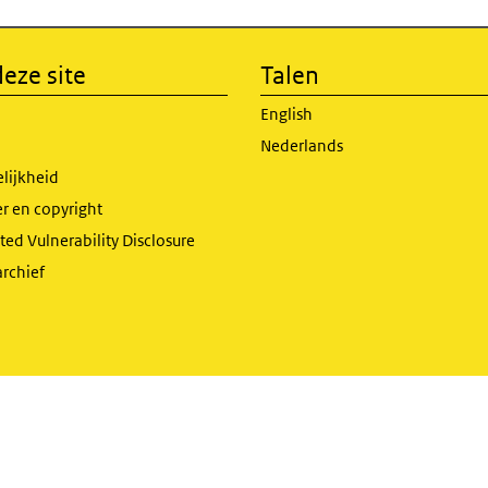
eze site
Talen
English
Nederlands
lijkheid
r en copyright
ed Vulnerability Disclosure
archief