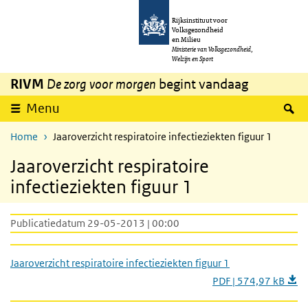
Overslaan en naar de inhoud gaan
Direct naar de hoofdnavigatie
Rijksinstituut voor
Volksgezondheid
en Milieu
Ministerie van Volksgezondheid,
Welzijn en Sport
RIVM
De zorg voor morgen
begint vandaag
Z
Menu
Home
Jaaroverzicht respiratoire infectieziekten figuur 1
Jaaroverzicht respiratoire
infectieziekten figuur 1
Publicatiedatum 29-05-2013 | 00:00
Jaaroverzicht respiratoire infectieziekten figuur 1
PDF | 574,97 kB