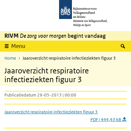
Overslaan en naar de inhoud gaan
Direct naar de hoofdnavigatie
Rijksinstituut voor
Volksgezondheid
en Milieu
Ministerie van Volksgezondheid,
Welzijn en Sport
RIVM
De zorg voor morgen
begint vandaag
Z
Menu
Home
Jaaroverzicht respiratoire infectieziekten figuur 3
Jaaroverzicht respiratoire
infectieziekten figuur 3
Publicatiedatum 29-05-2013 | 00:00
Jaaroverzicht respiratoire infectieziekten figuur 3
PDF | 444,43 kB