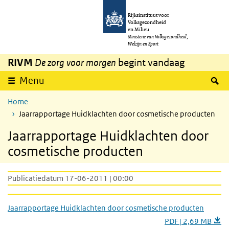
Overslaan en naar de inhoud gaan
Direct naar de hoofdnavigatie
Rijksinstituut voor
Volksgezondheid
en Milieu
Ministerie van Volksgezondheid,
Welzijn en Sport
RIVM
De zorg voor morgen
begint vandaag
Z
Menu
Home
Jaarrapportage Huidklachten door cosmetische producten
Jaarrapportage Huidklachten door
cosmetische producten
Publicatiedatum 17-06-2011 | 00:00
Jaarrapportage Huidklachten door cosmetische producten
PDF | 2,69 MB