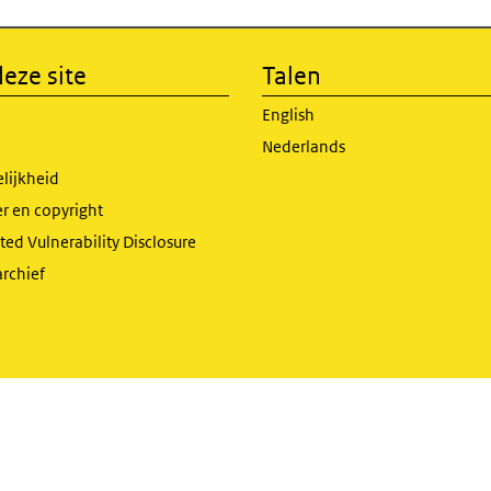
eze site
Talen
English
Nederlands
lijkheid
r en copyright
ed Vulnerability Disclosure
archief