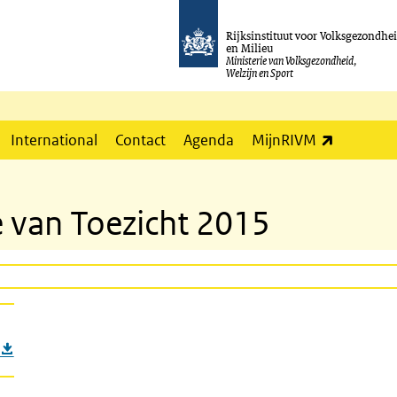
Rijksinstituut voor Volksgezondhe
en Milieu
Ministerie van Volksgezondheid,
Welzijn en Sport
(externe l
International
Contact
Agenda
MijnRIVM
 van Toezicht 2015