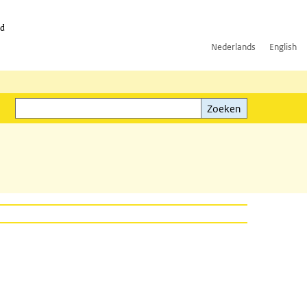
id
Nederlands
English
Zoeken
ink)
Zoeken