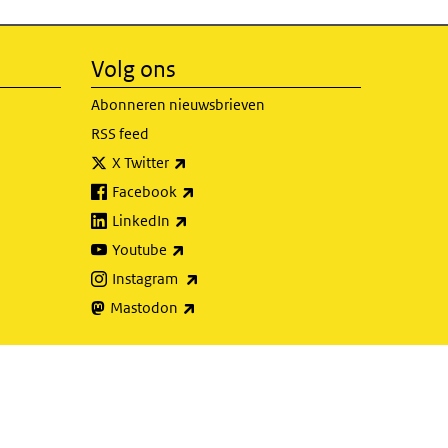
Volg ons
Abonneren nieuwsbrieven
RSS feed
(externe link)
X Twitter
(externe link)
Facebook
(externe link)
LinkedIn
(externe link)
Youtube
(externe link)
Instagram
(externe link)
Mastodon