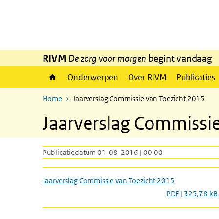
Overslaan en naar de inhoud gaan
Direct naar de hoofdnavigatie
RIVM
De zorg voor morgen
begint vandaag
Onderwerpen
Over RIVM
Publicaties
Home
Jaarverslag Commissie van Toezicht 2015
Jaarverslag Commissie
Publicatiedatum 01-08-2016 | 00:00
Jaarverslag Commissie van Toezicht 2015
PDF | 325,78 kB