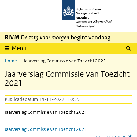
Overslaan en naar de inhoud gaan
Direct naar de hoofdnavigatie
Rijksinstituut voor
Volksgezondheid
en Milieu
Ministerie van Volksgezondheid,
Welzijn en Sport
RIVM
De zorg voor morgen
begint vandaag
Z
Menu
Home
Jaarverslag Commissie van Toezicht 2021
Jaarverslag Commissie van Toezicht
2021
Publicatiedatum 14-11-2022 | 10:35
Jaarverslag Commissie van Toezicht 2021
Jaarverslag Commissie van Toezicht 2021