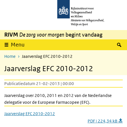
Overslaan en naar de inhoud gaan
Direct naar de hoofdnavigatie
Rijksinstituut voor
Volksgezondheid
en Milieu
Ministerie van Volksgezondheid,
Welzijn en Sport
RIVM
De zorg voor morgen
begint vandaag
Z
Menu
Home
Jaarverslag EFC 2010-2012
Jaarverslag EFC 2010-2012
Publicatiedatum 21-02-2013 | 00:00
Jaarverslag over 2010, 2011 en 2012 van de Nederlandse
delegatie voor de Europese Farmacopee (EFC).
Jaarverslag EFC 2010-2012
PDF | 224,34 kB