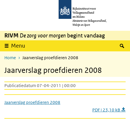
Overslaan en naar de inhoud gaan
Direct naar de hoofdnavigatie
Rijksinstituut voor
Volksgezondheid
en Milieu
Ministerie van Volksgezondheid,
Welzijn en Sport
RIVM
De zorg voor morgen
begint vandaag
Z
Menu
Home
Jaarverslag proefdieren 2008
Jaarverslag proefdieren 2008
Publicatiedatum 07-04-2011 | 00:00
Jaarverslag proefdieren 2008
PDF | 23,10 kB