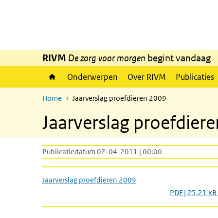
Overslaan en naar de inhoud gaan
Direct naar de hoofdnavigatie
RIVM
De zorg voor morgen
begint vandaag
Onderwerpen
Over RIVM
Publicaties
Home
Jaarverslag proefdieren 2009
Jaarverslag proefdier
Publicatiedatum 07-04-2011 | 00:00
Jaarverslag proefdieren 2009
PDF | 25,21 kB