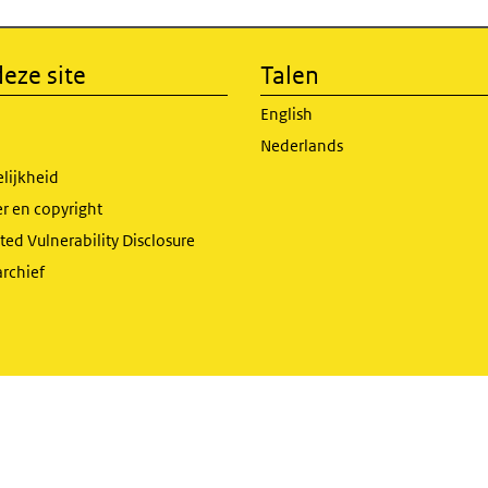
eze site
Talen
English
Nederlands
lijkheid
r en copyright
ed Vulnerability Disclosure
archief