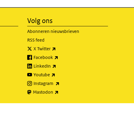
Volg ons
Abonneren nieuwsbrieven
RSS feed
(externe link)
X Twitter
(externe link)
Facebook
(externe link)
LinkedIn
(externe link)
Youtube
(externe link)
Instagram
(externe link)
Mastodon