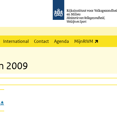
Rijksinstituut voor Volksgezondhe
en Milieu
Ministerie van Volksgezondheid,
Welzijn en Sport
(externe l
International
Contact
Agenda
MijnRIVM
en 2009