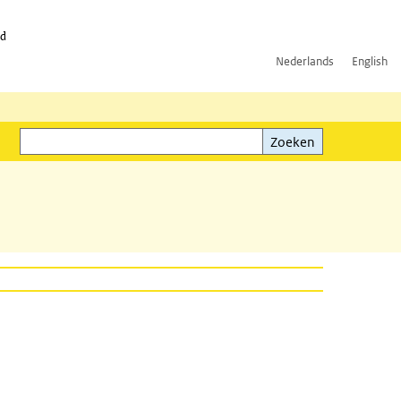
id
Nederlands
English
Zoeken
ink)
Zoeken