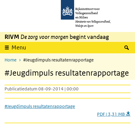
Overslaan en naar de inhoud gaan
Direct naar de hoofdnavigatie
Rijksinstituut voor
Volksgezondheid
en Milieu
Ministerie van Volksgezondheid,
Welzijn en Sport
RIVM
De zorg voor morgen
begint vandaag
Z
Menu
Home
#Jeugdimpuls resultatenrapportage
#Jeugdimpuls resultatenrapportage
Publicatiedatum 08-09-2014 | 00:00
#Jeugdimpuls resultatenrapportage
PDF | 3,31 MB