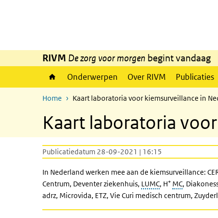
Overslaan en naar de inhoud gaan
Direct naar de hoofdnavigatie
RIVM
De zorg voor morgen
begint vandaag
Onderwerpen
Over RIVM
Publicaties
Home
Kaart laboratoria voor kiemsurveillance in N
Kaart laboratoria voor
Publicatiedatum 28-09-2021 | 16:15
In Nederland werken mee aan de kiemsurveillance: CE
+
Centrum, Deventer ziekenhuis,
LUMC
, H
MC
, Diakones
adrz, Microvida, ETZ, Vie Curi medisch centrum, Zuyder