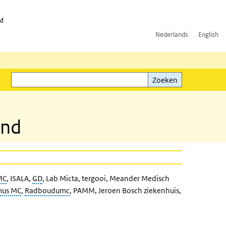
id
Nederlands
English
Zoeken
ink)
Zoeken
and
MC
, ISALA,
GD
, Lab Micta, tergooi, Meander Medisch
mus MC
,
Radboudumc
, PAMM, Jeroen Bosch ziekenhuis,