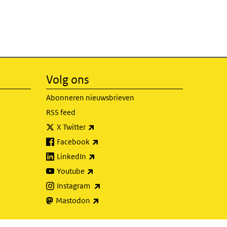
Volg ons
Abonneren nieuwsbrieven
RSS feed
(externe link)
X Twitter
(externe link)
Facebook
(externe link)
LinkedIn
(externe link)
Youtube
(externe link)
Instagram
(externe link)
Mastodon