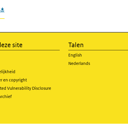
eze site
Talen
English
Nederlands
lijkheid
r en copyright
ed Vulnerability Disclosure
archief