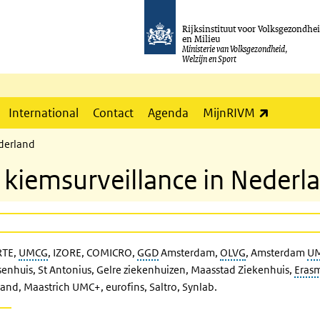
Rijksinstituut voor Volksgezondhe
en Milieu
Ministerie van Volksgezondheid,
Welzijn en Sport
(externe l
International
Contact
Agenda
MijnRIVM
ederland
 kiemsurveillance in Nederl
RTE,
UMCG
, IZORE, COMICRO,
GGD
Amsterdam,
OLVG
, Amsterdam
U
senhuis, St Antonius, Gelre ziekenhuizen, Maasstad Ziekenhuis,
Eras
land, Maastrich UMC+, eurofins, Saltro, Synlab.