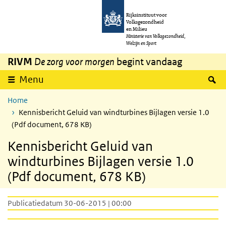
Overslaan en naar de inhoud gaan
Direct naar de hoofdnavigatie
Rijksinstituut voor
Volksgezondheid
en Milieu
Ministerie van Volksgezondheid,
Welzijn en Sport
RIVM
De zorg voor morgen
begint vandaag
Z
Menu
Home
Kennisbericht Geluid van windturbines Bijlagen versie 1.0
(Pdf document, 678 KB)
Kennisbericht Geluid van
windturbines Bijlagen versie 1.0
(Pdf document, 678 KB)
Publicatiedatum 30-06-2015 | 00:00