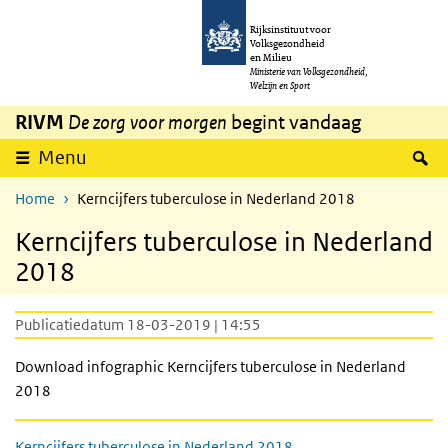
Overslaan en naar de inhoud gaan
Direct naar de hoofdnavigatie
Rijksinstituut voor
Volksgezondheid
en Milieu
Ministerie van Volksgezondheid,
Welzijn en Sport
RIVM
De zorg voor morgen
begint vandaag
Z
Menu
Home
Kerncijfers tuberculose in Nederland 2018
Kerncijfers tuberculose in Nederland
2018
Publicatiedatum 18-03-2019 | 14:55
Download infographic Kerncijfers tuberculose in Nederland
2018
Kerncijfers tuberculose in Nederland 2018