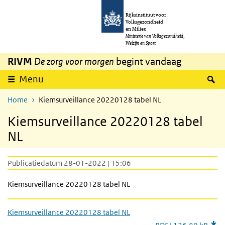
Overslaan en naar de inhoud gaan
Direct naar de hoofdnavigatie
Rijksinstituut voor
Volksgezondheid
en Milieu
Ministerie van Volksgezondheid,
Welzijn en Sport
RIVM
De zorg voor morgen
begint vandaag
Z
Menu
Home
Kiemsurveillance 20220128 tabel NL
Kiemsurveillance 20220128 tabel
NL
Publicatiedatum 28-01-2022 | 15:06
Kiemsurveillance 20220128 tabel NL
Kiemsurveillance 20220128 tabel NL