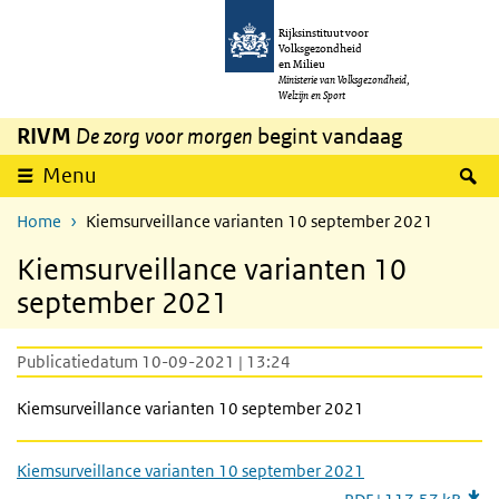
Overslaan en naar de inhoud gaan
Direct naar de hoofdnavigatie
Rijksinstituut voor
Volksgezondheid
en Milieu
Ministerie van Volksgezondheid,
Welzijn en Sport
RIVM
De zorg voor morgen
begint vandaag
Z
Menu
Home
Kiemsurveillance varianten 10 september 2021
Kiemsurveillance varianten 10
september 2021
Publicatiedatum 10-09-2021 | 13:24
Kiemsurveillance varianten 10 september 2021
Kiemsurveillance varianten 10 september 2021