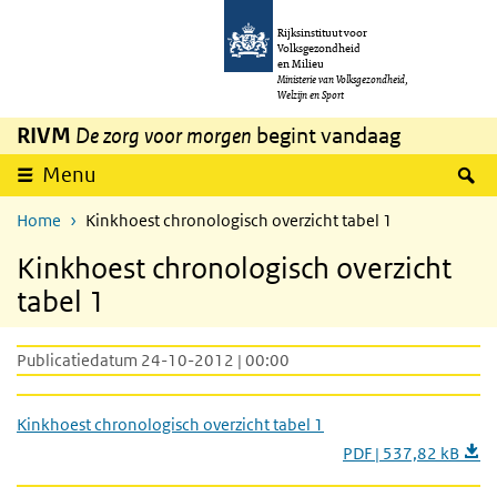
Overslaan en naar de inhoud gaan
Direct naar de hoofdnavigatie
Rijksinstituut voor
Volksgezondheid
en Milieu
Ministerie van Volksgezondheid,
Welzijn en Sport
RIVM
De zorg voor morgen
begint vandaag
Z
Menu
Home
Kinkhoest chronologisch overzicht tabel 1
Kinkhoest chronologisch overzicht
tabel 1
Publicatiedatum 24-10-2012 | 00:00
Kinkhoest chronologisch overzicht tabel 1
PDF | 537,82 kB