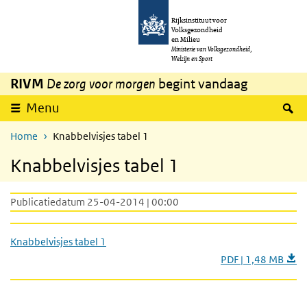
Overslaan en naar de inhoud gaan
Direct naar de hoofdnavigatie
Rijksinstituut voor
Volksgezondheid
en Milieu
Ministerie van Volksgezondheid,
Welzijn en Sport
RIVM
De zorg voor morgen
begint vandaag
Z
Menu
Home
Knabbelvisjes tabel 1
Knabbelvisjes tabel 1
Publicatiedatum 25-04-2014 | 00:00
Knabbelvisjes tabel 1
PDF | 1,48 MB