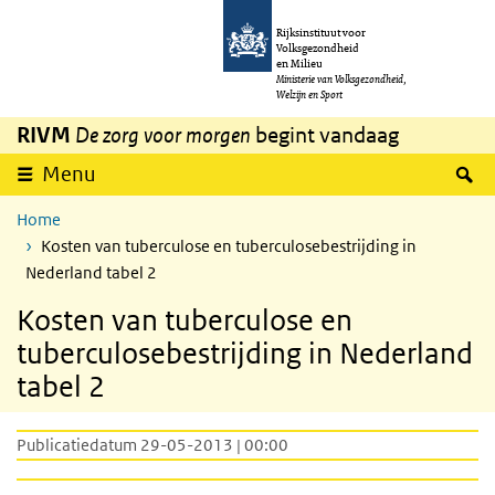
Overslaan en naar de inhoud gaan
Direct naar de hoofdnavigatie
Rijksinstituut voor
Volksgezondheid
en Milieu
Ministerie van Volksgezondheid,
Welzijn en Sport
RIVM
De zorg voor morgen
begint vandaag
Z
Menu
Home
Kosten van tuberculose en tuberculosebestrijding in
Nederland tabel 2
Kosten van tuberculose en
tuberculosebestrijding in Nederland
tabel 2
Publicatiedatum 29-05-2013 | 00:00