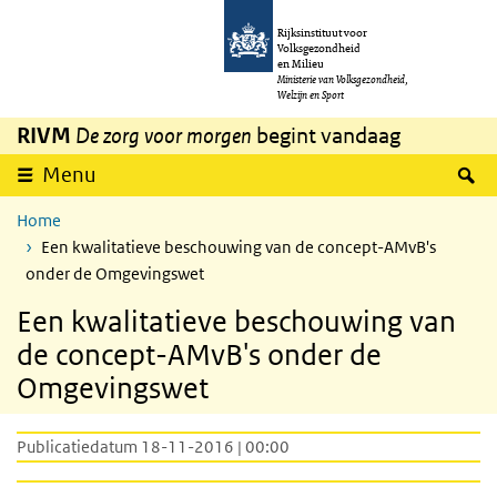
Overslaan en naar de inhoud gaan
Direct naar de hoofdnavigatie
Rijksinstituut voor
Volksgezondheid
en Milieu
Ministerie van Volksgezondheid,
Welzijn en Sport
RIVM
De zorg voor morgen
begint vandaag
Z
Menu
Home
Een kwalitatieve beschouwing van de concept-AMvB's
onder de Omgevingswet
Een kwalitatieve beschouwing van
de concept-AMvB's onder de
Omgevingswet
Publicatiedatum 18-11-2016 | 00:00