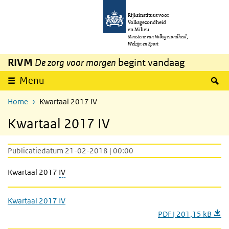
Overslaan en naar de inhoud gaan
Direct naar de hoofdnavigatie
Rijksinstituut voor
Volksgezondheid
en Milieu
Ministerie van Volksgezondheid,
Welzijn en Sport
RIVM
De zorg voor morgen
begint vandaag
Z
Menu
Home
Kwartaal 2017 IV
Kwartaal 2017 IV
Publicatiedatum 21-02-2018 | 00:00
Kwartaal 2017
IV
Kwartaal 2017 IV
PDF | 201,15 kB