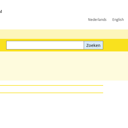
id
Nederlands
English
Zoeken
ink)
Zoeken