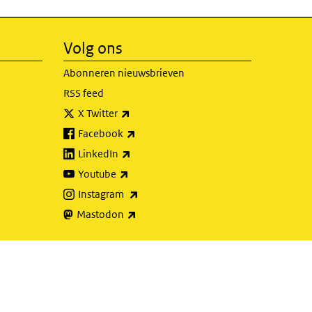
Volg ons
Abonneren nieuwsbrieven
RSS feed
(externe link)
X Twitter
(externe link)
Facebook
(externe link)
LinkedIn
(externe link)
Youtube
(externe link)
Instagram
(externe link)
Mastodon