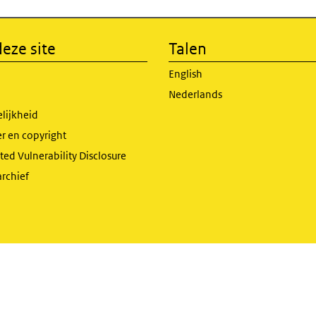
eze site
Talen
English
Nederlands
lijkheid
r en copyright
ed Vulnerability Disclosure
archief