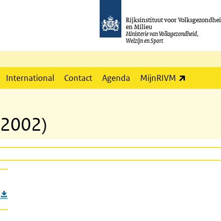
Rijksinstituut voor Volksgezondhe
en Milieu
Ministerie van Volksgezondheid,
Welzijn en Sport
(externe l
International
Contact
Agenda
MijnRIVM
(2002)