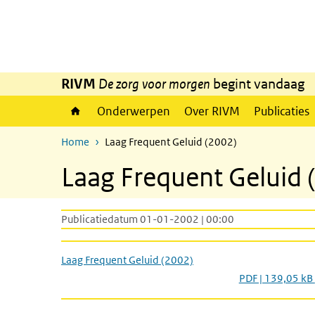
Overslaan en naar de inhoud gaan
Direct naar de hoofdnavigatie
RIVM
De zorg voor morgen
begint vandaag
Onderwerpen
Over RIVM
Publicaties
Home
Laag Frequent Geluid (2002)
Laag Frequent Geluid 
Publicatiedatum 01-01-2002 | 00:00
Laag Frequent Geluid (2002)
PDF | 139,05 kB