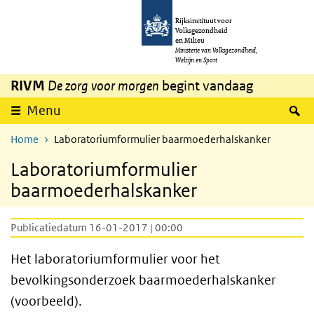
Overslaan en naar de inhoud gaan
Direct naar de hoofdnavigatie
Rijksinstituut voor
Volksgezondheid
en Milieu
Ministerie van Volksgezondheid,
Welzijn en Sport
RIVM
De zorg voor morgen
begint vandaag
Z
Menu
Home
Laboratoriumformulier baarmoederhalskanker
Laboratoriumformulier
baarmoederhalskanker
Publicatiedatum 16-01-2017 | 00:00
Het laboratoriumformulier voor het
bevolkingsonderzoek baarmoederhalskanker
(voorbeeld).