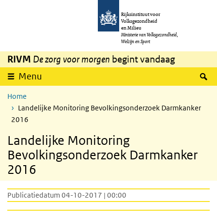
Overslaan en naar de inhoud gaan
Direct naar de hoofdnavigatie
Rijksinstituut voor
Volksgezondheid
en Milieu
Ministerie van Volksgezondheid,
Welzijn en Sport
RIVM
De zorg voor morgen
begint vandaag
Z
Menu
Home
Landelijke Monitoring Bevolkingsonderzoek Darmkanker
2016
Landelijke Monitoring
Bevolkingsonderzoek Darmkanker
2016
Publicatiedatum 04-10-2017 | 00:00