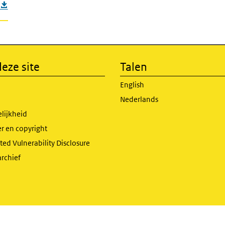
eze site
Talen
English
Nederlands
lijkheid
r en copyright
ed Vulnerability Disclosure
archief