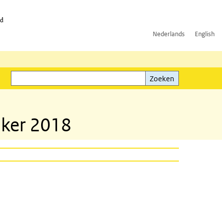
id
Nederlands
English
Zoeken
ink)
Zoeken
nker 2018