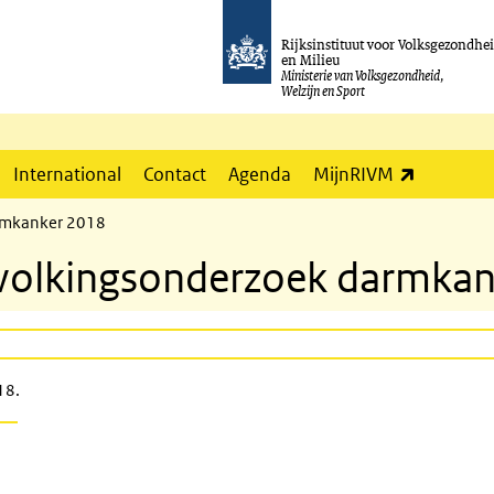
Rijksinstituut voor Volksgezondhe
en Milieu
Ministerie van Volksgezondheid,
Welzijn en Sport
(externe l
International
Contact
Agenda
MijnRIVM
armkanker 2018
evolkingsonderzoek darmka
18.