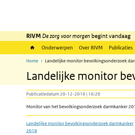
Overslaan en naar de inhoud gaan
Direct naar de hoofdnavigatie
RIVM
De zorg voor morgen
begint vandaag
Onderwerpen
Over RIVM
Publicaties
Home
Landelijke monitor bevolkingsonderzoek d
Landelijke monitor b
Publicatiedatum 20-12-2019 | 16:20
Monitor van het bevolkingsonderzoek darmkanker 20
Landelijke monitor bevolkingsonderzoek darmkanker
2018