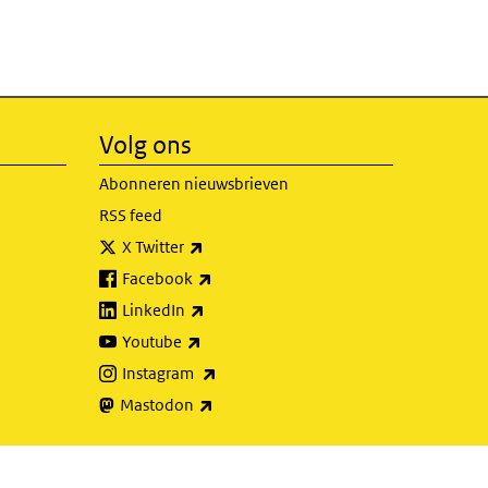
Volg ons
Abonneren nieuwsbrieven
RSS feed
(externe link)
X Twitter
(externe link)
Facebook
(externe link)
LinkedIn
(externe link)
Youtube
(externe link)
Instagram
(externe link)
Mastodon