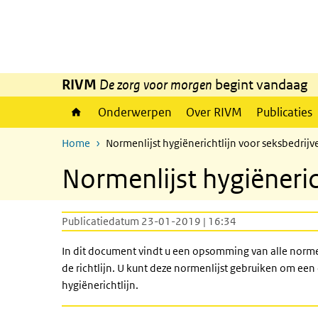
Overslaan en naar de inhoud gaan
Direct naar de hoofdnavigatie
RIVM
De zorg voor morgen
begint vandaag
Onderwerpen
Over RIVM
Publicaties
Home
Normenlijst hygiënerichtlijn voor seksbedrij
Normenlijst hygiëneric
Publicatiedatum 23-01-2019 | 16:34
In dit document vindt u een opsomming van alle norme
de richtlijn. U kunt deze normenlijst gebruiken om een 
hygiënerichtlijn.