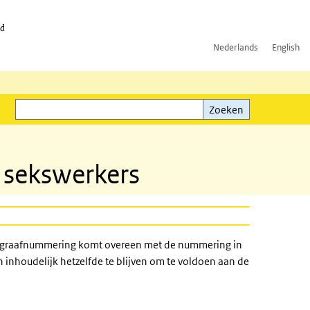
id
Nederlands
English
Zoeken
ink)
Zoeken
n sekswerkers
paragraafnummering komt overeen met de nummering in
en inhoudelijk hetzelfde te blijven om te voldoen aan de