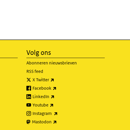
Volg ons
Abonneren nieuwsbrieven
RSS feed
(externe link)
X Twitter
(externe link)
Facebook
(externe link)
LinkedIn
(externe link)
Youtube
(externe link)
Instagram
(externe link)
Mastodon