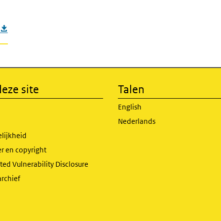
eze site
Talen
English
Nederlands
lijkheid
r en copyright
ed Vulnerability Disclosure
archief