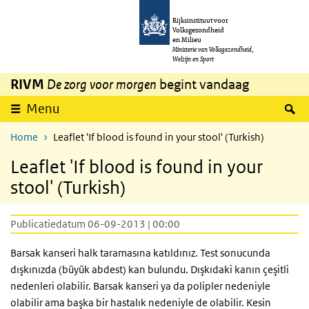
Overslaan en naar de inhoud gaan
Direct naar de hoofdnavigatie
Rijksinstituut voor
Volksgezondheid
en Milieu
Ministerie van Volksgezondheid,
Welzijn en Sport
RIVM
De zorg voor morgen
begint vandaag
Z
Menu
Home
Leaflet 'If blood is found in your stool' (Turkish)
Leaflet 'If blood is found in your
stool' (Turkish)
Publicatiedatum 06-09-2013 | 00:00
Barsak kanseri halk taramasına katıldınız. Test sonucunda
dışkınızda (büyük abdest) kan bulundu. Dışkıdaki kanın çeşitli
nedenleri olabilir. Barsak kanseri ya da polipler nedeniyle
olabilir ama başka bir hastalık nedeniyle de olabilir. Kesin