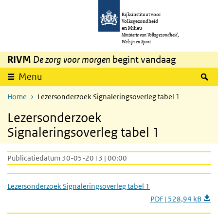
Overslaan en naar de inhoud gaan
Direct naar de hoofdnavigatie
Rijksinstituut voor
Volksgezondheid
en Milieu
Ministerie van Volksgezondheid,
Welzijn en Sport
RIVM
De zorg voor morgen
begint vandaag
Z
Menu
Home
Lezersonderzoek Signaleringsoverleg tabel 1
Lezersonderzoek
Signaleringsoverleg tabel 1
Publicatiedatum 30-05-2013 | 00:00
Lezersonderzoek Signaleringsoverleg tabel 1
PDF | 528,94 kB