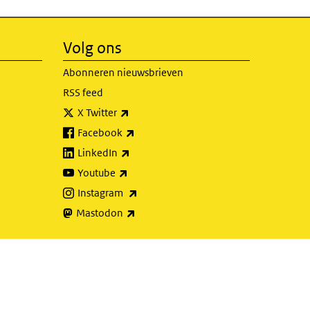
Volg ons
Abonneren nieuwsbrieven
RSS feed
(externe link)
X Twitter
(externe link)
Facebook
(externe link)
LinkedIn
(externe link)
Youtube
(externe link)
Instagram
(externe link)
Mastodon