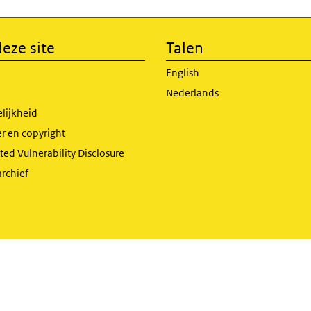
eze site
Talen
English
Nederlands
lijkheid
r en copyright
ed Vulnerability Disclosure
archief