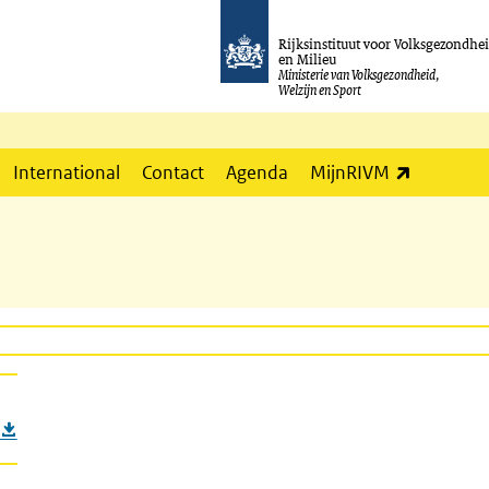
Rijksinstituut voor Volksgezondhe
en Milieu
Ministerie van Volksgezondheid,
Welzijn en Sport
(externe l
International
Contact
Agenda
MijnRIVM