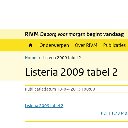
Overslaan en naar de inhoud gaan
Direct naar de hoofdnavigatie
RIVM
De zorg voor morgen
begint vandaag
Onderwerpen
Over RIVM
Publicaties
Home
Listeria 2009 tabel 2
Listeria 2009 tabel 2
Publicatiedatum 10-04-2013 | 00:00
Listeria 2009 tabel 2
PDF | 1,78 MB