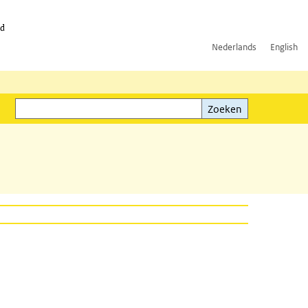
id
Nederlands
English
Zoeken
ink)
Zoeken