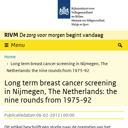
Overslaan en naar de inhoud gaan
Direct naar de hoofdnavigatie
Rijksinstituut voor
Volksgezondheid
en Milieu
Ministerie van Volksgezondheid,
Welzijn en Sport
RIVM
De zorg voor morgen
begint vandaag
Z
Menu
Home
Long term breast cancer screening in Nijmegen, The
Netherlands: the nine rounds from 1975-92
Long term breast cancer screening
in Nijmegen, The Netherlands: the
nine rounds from 1975-92
Publicatiedatum 06-02-2012 | 00:00
Dit artikel beschrijft een studie naar de prestaties van het