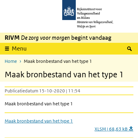
Overslaan en naar de inhoud gaan
Direct naar de hoofdnavigatie
Rijksinstituut voor
Volksgezondheid
en Milieu
Ministerie van Volksgezondheid,
Welzijn en Sport
RIVM
De zorg voor morgen
begint vandaag
Z
Menu
Home
Maak bronbestand van het type 1
Maak bronbestand van het type 1
Publicatiedatum 15-10-2020 | 11:54
Maak bronbestand van het type 1
Maak bronbestand van het type 1
XLSM | 68,63 kB