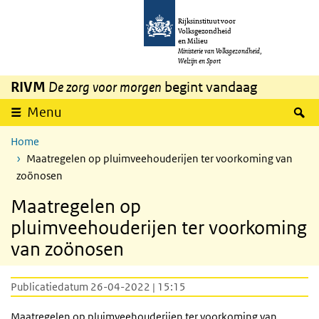
Overslaan en naar de inhoud gaan
Direct naar de hoofdnavigatie
Rijksinstituut voor
Volksgezondheid
en Milieu
Ministerie van Volksgezondheid,
Welzijn en Sport
RIVM
De zorg voor morgen
begint vandaag
Z
Menu
Home
Maatregelen op pluimveehouderijen ter voorkoming van
zoönosen
Maatregelen op
pluimveehouderijen ter voorkoming
van zoönosen
Publicatiedatum 26-04-2022 | 15:15
Maatregelen op pluimveehouderijen ter voorkoming van