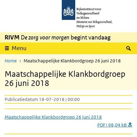
Overslaan en naar de inhoud gaan
Direct naar de hoofdnavigatie
Rijksinstituut voor
Volksgezondheid
en Milieu
Ministerie van Volksgezondheid,
Welzijn en Sport
RIVM
De zorg voor morgen
begint vandaag
Z
Menu
Home
Maatschappelijke Klankbordgroep 26 juni 2018
Maatschappelijke Klankbordgroep
26 juni 2018
Publicatiedatum 18-07-2018 | 00:00
Maatschappelijke Klankbordgroep 26 juni 2018
PDF | 98,04 kB