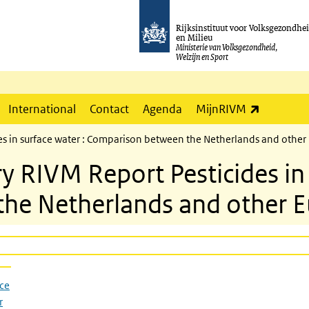
Rijksinstituut voor Volksgezondhe
en Milieu
Ministerie van Volksgezondheid,
Welzijn en Sport
(externe l
International
Contact
Agenda
MijnRIVM
in surface water : Comparison between the Netherlands and other
IVM Report Pesticides in s
he Netherlands and other E
ce
r