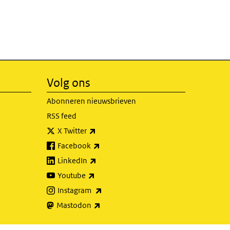
Volg ons
Abonneren nieuwsbrieven
RSS feed
(externe link)
X Twitter
(externe link)
Facebook
(externe link)
LinkedIn
(externe link)
Youtube
(externe link)
Instagram
(externe link)
Mastodon