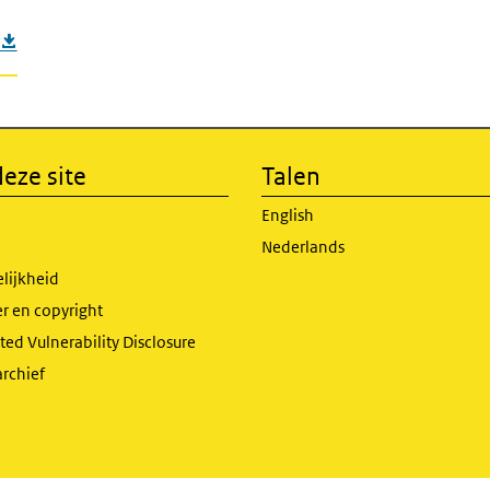
eze site
Talen
English
Nederlands
lijkheid
r en copyright
ed Vulnerability Disclosure
archief