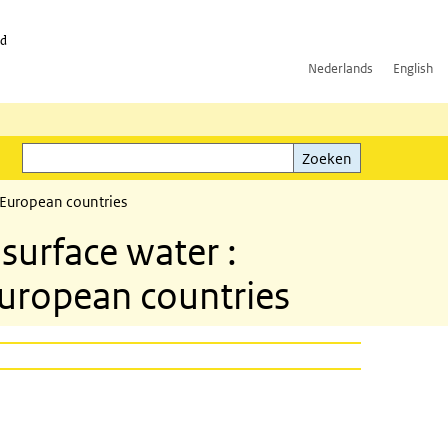
id
Nederlands
English
Zoeken
ink)
Zoeken
 European countries
urface water :
uropean countries