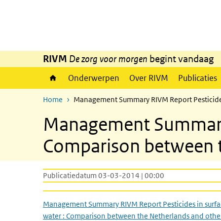
Overslaan en naar de inhoud gaan
Direct naar de hoofdnavigatie
RIVM
De zorg voor morgen
begint vandaag
Onderwerpen
Over RIVM
Publicaties
Home
Management Summary RIVM Report Pesticides 
Management Summary R
Comparison between t
Publicatiedatum 03-03-2014 | 00:00
Management Summary RIVM Report Pesticides in surfa
water : Comparison between the Netherlands and othe