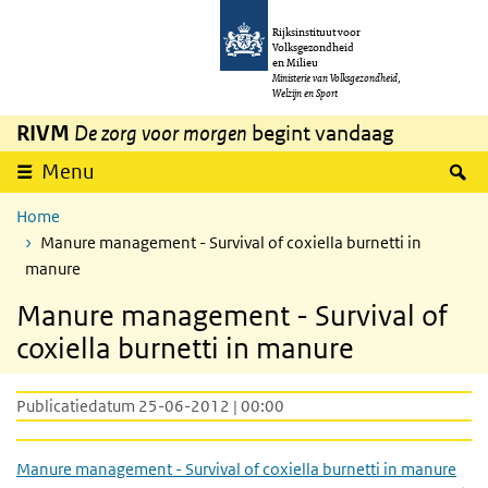
Overslaan en naar de inhoud gaan
Direct naar de hoofdnavigatie
Rijksinstituut voor
Volksgezondheid
en Milieu
Ministerie van Volksgezondheid,
Welzijn en Sport
RIVM
De zorg voor morgen
begint vandaag
Z
Menu
Home
Manure management - Survival of coxiella burnetti in
manure
Manure management - Survival of
coxiella burnetti in manure
Publicatiedatum 25-06-2012 | 00:00
Manure management - Survival of coxiella burnetti in manure