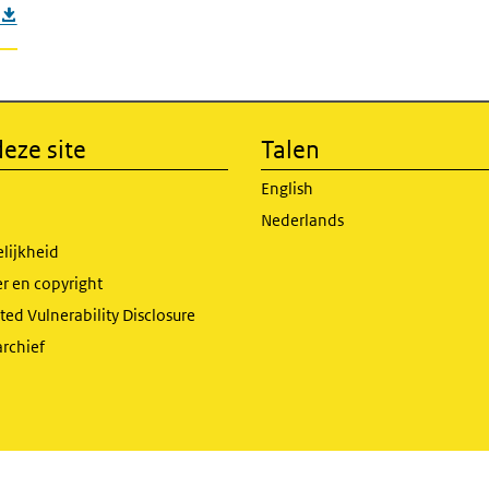
eze site
Talen
English
Nederlands
lijkheid
r en copyright
ed Vulnerability Disclosure
archief