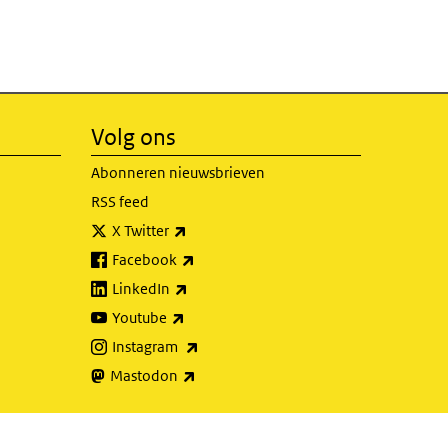
Volg ons
Abonneren nieuwsbrieven
RSS feed
(externe link)
X Twitter
(externe link)
Facebook
(externe link)
LinkedIn
(externe link)
Youtube
(externe link)
Instagram
(externe link)
Mastodon