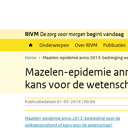
Overslaan en naar de inhoud gaan
Direct naar de hoofdnavigatie
RIVM
De zorg voor morgen
begint vandaag
Onderwerpen
Over RIVM
Publicaties
Home
Mazelen-epidemie anno 2013: bedreiging vo
Mazelen-epidemie ann
kans voor de wetensc
Publicatiedatum 01-05-2014 | 00:00
Mazelen-epidemie anno 2013: bedreiging voor de
volksgezondheid of kans voor de wetenschap?