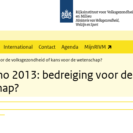
Rijksinstituut voor Volksgezondhe
en Milieu
Ministerie van Volksgezondheid,
Welzijn en Sport
(externe l
International
Contact
Agenda
MijnRIVM
or de volksgezondheid of kans voor de wetenschap?
o 2013: bedreiging voor de
hap?