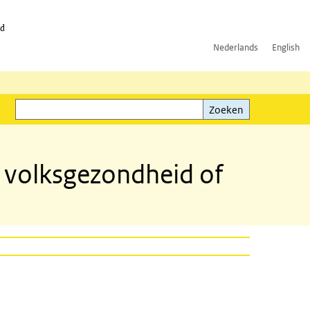
id
Nederlands
English
Zoeken
ink)
Zoeken
 volksgezondheid of