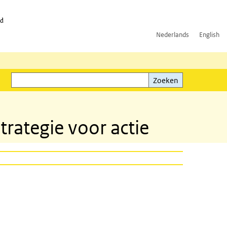
id
Nederlands
English
Zoeken
ink)
Zoeken
trategie voor actie