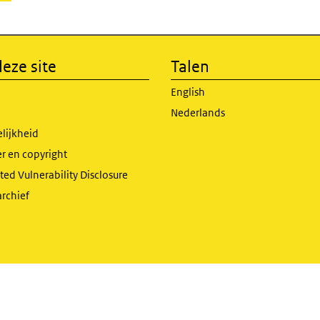
eze site
Talen
English
Nederlands
lijkheid
r en copyright
ed Vulnerability Disclosure
archief