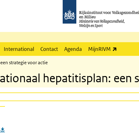
Rijksinstituut voor Volksgezondhe
en Milieu
Ministerie van Volksgezondheid,
Welzijn en Sport
(externe l
International
Contact
Agenda
MijnRIVM
een strategie voor actie
ionaal hepatitisplan: een s