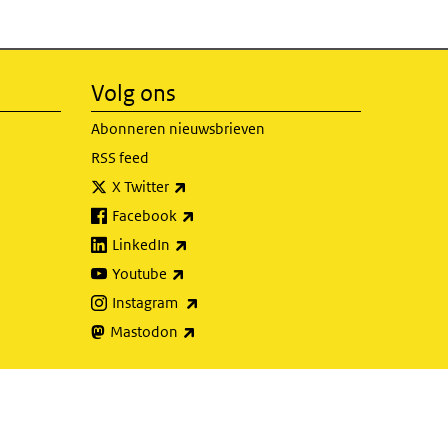
Volg ons
Abonneren nieuwsbrieven
RSS feed
(externe link)
X Twitter
(externe link)
Facebook
(externe link)
LinkedIn
(externe link)
Youtube
(externe link)
Instagram
(externe link)
Mastodon