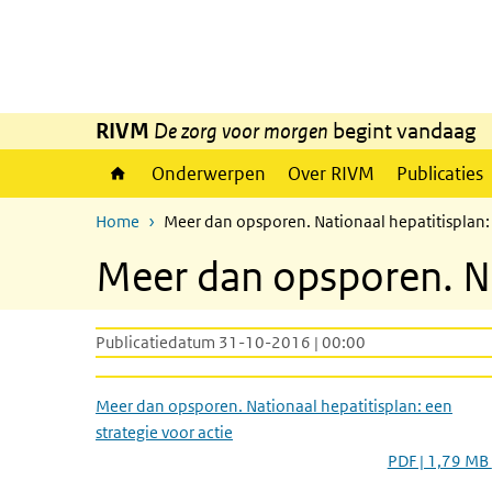
Overslaan en naar de inhoud gaan
Direct naar de hoofdnavigatie
RIVM
De zorg voor morgen
begint vandaag
Onderwerpen
Over RIVM
Publicaties
Home
Meer dan opsporen. Nationaal hepatitisplan: 
Meer dan opsporen. Nat
Publicatiedatum 31-10-2016 | 00:00
Meer dan opsporen. Nationaal hepatitisplan: een
strategie voor actie
PDF | 1,79 MB