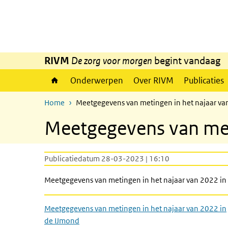
Overslaan en naar de inhoud gaan
Direct naar de hoofdnavigatie
RIVM
De zorg voor morgen
begint vandaag
Onderwerpen
Over RIVM
Publicaties
Home
Meetgegevens van metingen in het najaar va
Meetgegevens van meti
Publicatiedatum 28-03-2023 | 16:10
Meetgegevens van metingen in het najaar van 2022 in
Meetgegevens van metingen in het najaar van 2022 in
de IJmond