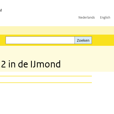
id
Nederlands
English
Zoeken
ink)
Zoeken
2 in de IJmond