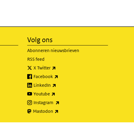
Volg ons
Abonneren nieuwsbrieven
RSS feed
(externe link)
X Twitter
(externe link)
Facebook
(externe link)
LinkedIn
(externe link)
Youtube
(externe link)
Instagram
(externe link)
Mastodon