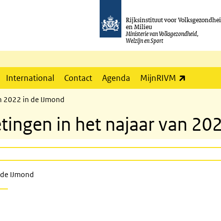
Rijksinstituut voor Volksgezondhe
en Milieu
Ministerie van Volksgezondheid,
Welzijn en Sport
(externe l
International
Contact
Agenda
MijnRIVM
n 2022 in de IJmond
ngen in het najaar van 202
 de IJmond