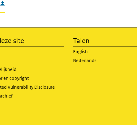
eze site
Talen
English
Nederlands
lijkheid
r en copyright
ed Vulnerability Disclosure
archief