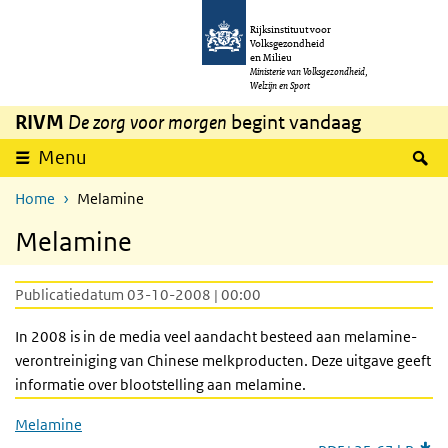
Overslaan en naar de inhoud gaan
Direct naar de hoofdnavigatie
Rijksinstituut voor
Volksgezondheid
en Milieu
Ministerie van Volksgezondheid,
Welzijn en Sport
RIVM
De zorg voor morgen
begint vandaag
Z
Menu
Home
Melamine
Melamine
Publicatiedatum 03-10-2008 | 00:00
In 2008 is in de media veel aandacht besteed aan melamine-
verontreiniging van Chinese melkproducten. Deze uitgave geeft
informatie over blootstelling aan melamine.
Melamine