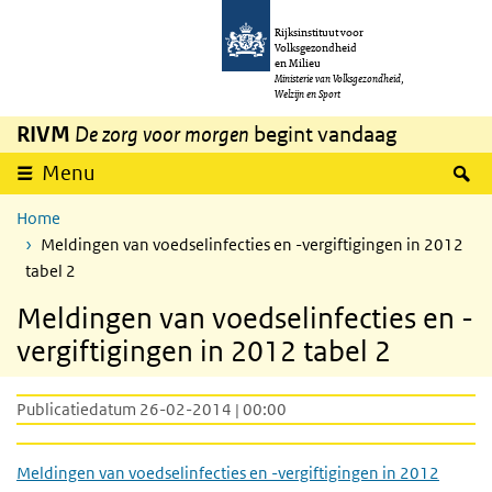
Overslaan en naar de inhoud gaan
Direct naar de hoofdnavigatie
Rijksinstituut voor
Volksgezondheid
en Milieu
Ministerie van Volksgezondheid,
Welzijn en Sport
RIVM
De zorg voor morgen
begint vandaag
Z
Menu
Home
Meldingen van voedselinfecties en -vergiftigingen in 2012
tabel 2
Meldingen van voedselinfecties en -
vergiftigingen in 2012 tabel 2
Publicatiedatum 26-02-2014 | 00:00
Meldingen van voedselinfecties en -vergiftigingen in 2012