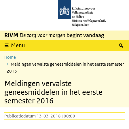
Overslaan en naar de inhoud gaan
Direct naar de hoofdnavigatie
Rijksinstituut voor
Volksgezondheid
en Milieu
Ministerie van Volksgezondheid,
Welzijn en Sport
RIVM
De zorg voor morgen
begint vandaag
Z
Menu
Home
Meldingen vervalste geneesmiddelen in het eerste semester
2016
Meldingen vervalste
geneesmiddelen in het eerste
semester 2016
Publicatiedatum 13-03-2018 | 00:00