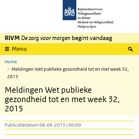
Overslaan en naar de inhoud gaan
Direct naar de hoofdnavigatie
Rijksinstituut voor
Volksgezondheid
en Milieu
Ministerie van Volksgezondheid,
Welzijn en Sport
RIVM
De zorg voor morgen
begint vandaag
Z
Menu
Home
Meldingen Wet publieke gezondheid tot en met week 32,
2015
Meldingen Wet publieke
gezondheid tot en met week 32,
2015
Publicatiedatum 08-09-2015 | 00:00