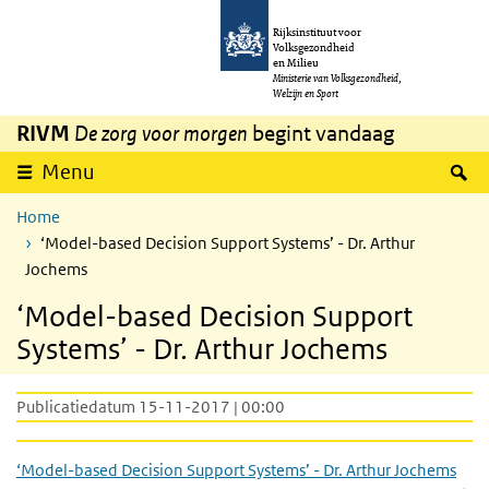
Overslaan en naar de inhoud gaan
Direct naar de hoofdnavigatie
Rijksinstituut voor
Volksgezondheid
en Milieu
Ministerie van Volksgezondheid,
Welzijn en Sport
RIVM
De zorg voor morgen
begint vandaag
Z
Menu
Home
‘Model-based Decision Support Systems’ - Dr. Arthur
Jochems
‘Model-based Decision Support
Systems’ - Dr. Arthur Jochems
Publicatiedatum 15-11-2017 | 00:00
‘Model-based Decision Support Systems’ - Dr. Arthur Jochems